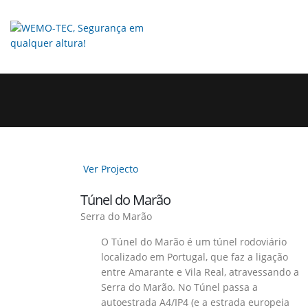
Ver Projecto
Túnel do Marão
Serra do Marão
O Túnel do Marão é um túnel rodoviário
localizado em Portugal, que faz a ligação
entre Amarante e Vila Real, atravessando a
Serra do Marão. No Túnel passa a
autoestrada A4/IP4 (e a estrada europeia